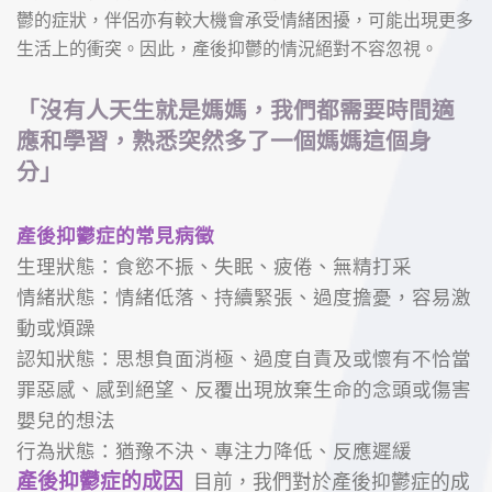
鬱的症狀，伴侶亦有較大機會承受情緒困擾，可能出現更多
生活上的衝突。因此，產後抑鬱的情況絕對不容忽視。
「沒有人天生就是媽媽，我們都需要
時間適
應和學習，熟悉
突然多了一個媽媽這個身
分」
產後抑鬱症的常見病徵
生理狀態：食慾不振、失眠、疲倦、無精打采
情緒狀態：情緒低落、持續緊張、過度擔憂，容易激
動或煩躁
認知狀態：思想負面消極、過度自責及或懷有不恰當
罪惡感、感到絕望、反覆出現放棄生命的念頭或傷害
嬰兒的想法
行為狀態：猶豫不決、專注力降低、反應遲緩
產後抑鬱症的成因
目前，我們對於產後抑鬱症的成