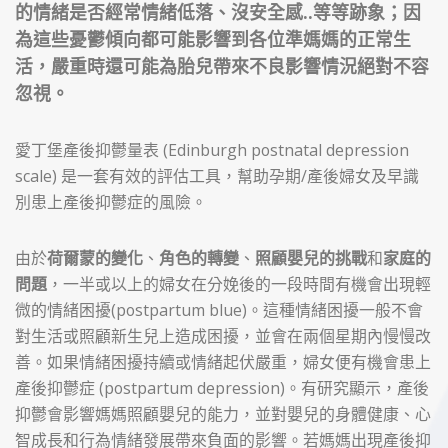
的情緒是否經常情緒低落、沒安全感..等等跡象；因
為這些憂鬱傾向都可能影響到各位準媽媽的正常生
活，嚴重時還可能為胎兒帶來不良影響情況絕對不容
忽視。
愛丁堡產後抑鬱量表 (Edinburgh postnatal depression
scale) 是一套有效的評估工具，幫助孕期/產後婦女及早識
別患上產後抑鬱症的風險。
由於
荷爾蒙的變化
、
角色的轉變
、
照顧嬰兒的挑戰
和
家庭的
問題
，一半或以上的婦女在分娩後的一段時間有機會出現輕
微的情緒困擾(postpartum blue)。這種情緒困擾一般不會
對生活或照顧新生兒上造成困擾，並會在兩個星期內慢慢改
善。如果情緒困擾持續或情緒起伏嚴重，婦女便有機會患上
產後抑鬱症 (postpartum depression)。有研究顯示，產後
抑鬱會影響媽媽照顧嬰兒的能力，並對嬰兒的身體健康、心
智成長和行為情緒發展帶來負面的影響。若媽媽出現產後抑