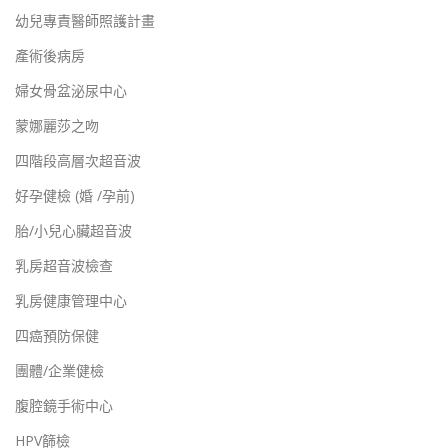
幼兒專責醫師照護計畫
產術後病房
婦女骨盆泌尿中心
蒙娜麗莎之吻
四階段高層次超音波
好孕健檢 (婚 /孕前)
胎/小兒心臟超音波
乳房超音波檢查
乳房健康管理中心
四癌預防保健
團體/企業健檢
腹腔鏡手術中心
HPV篩檢