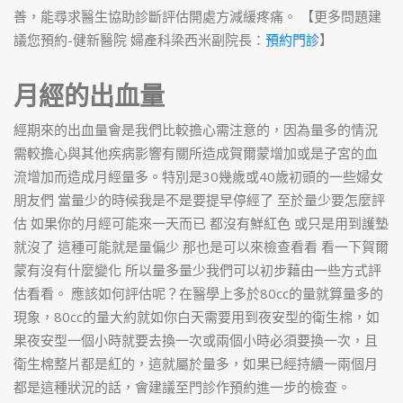
善，能尋求醫生協助診斷評估開處方減緩疼痛。
【更多問題建
議您預約-健新醫院 婦產科梁西米副院長：
預約門診
】
月經的出血量
經期來的出血量會是我們比較擔心需注意的，因為量多的情況
需較擔心與其他疾病影響有關所造成賀爾蒙增加或是子宮的血
流增加而造成月經量多。特別是30幾歲或40歲初頭的一些婦女
朋友們 當量少的時候我是不是要提早停經了 至於量少要怎麼評
估 如果你的月經可能來一天而已 都沒有鮮紅色 或只是用到護墊
就沒了 這種可能就是量偏少 那也是可以來檢查看看 看一下賀爾
蒙有沒有什麼變化 所以量多量少我們可以初步藉由一些方式評
估看看。
應該如何評估呢？在醫學上多於80cc的量就算量多的
現象，80cc的量大約就如你白天需要用到夜安型的衛生棉，如
果夜安型一個小時就要去換一次或兩個小時必須要換一次，且
衛生棉整片都是紅的，這就屬於量多，如果已經持續一兩個月
都是這種狀況的話，會建議至門診作預約進一步的檢查。