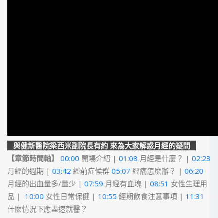
與健新醫院梁西米副院長有約 來為大家解惑月經的疑問
【章節
時間軸】
00:00
開場介紹 |
01:08
月經是什麼？ |
02:23
月經的週期 |
03:42
經前症候群
05:07
經痛怎麼辦？ |
06:20
月經的出血量多/量少 |
07:59
月經有血塊 |
08:51
女性生理用
品 |
10:00
女性日常保健 |
10:55
經期飲食注意事項 |
11:31
什麼情況下應盡速就醫？