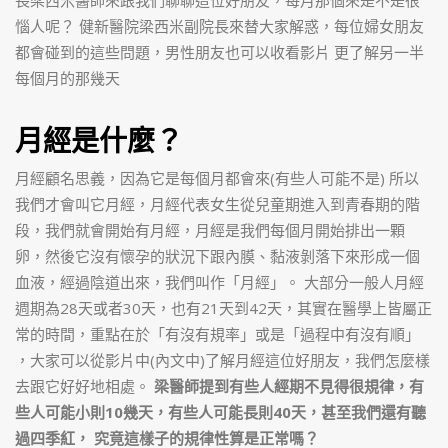
長梁西米醫師來跟我們聊聊這位好朋友，每月那個來是不是很
惱人呢？
健新醫院梁西米副院長來替大家解惑，每位婦女朋友
都會碰到的這些問題，男性朋友也可以收看影片 更了解另一半
每個月的那幾天
月經是什麼？
月經顧名思義，因為它是每個月都會來(有些人可能不是) 所以
我們才會叫它月經，月經代表女生從兒童期進入到青春期的階
段，我們就會開始有月經，月經是我們每個月開始排出一顆
卵，然後它沒有懷孕的狀況下跟內膜、黏液剝落下來形成一個
血液，經過陰道出來，我們叫作「月經」。
大部分一般人月經
週期為28天或者30天，也有21天到42天，其實在醫學上皆屬正
常的時間，重點在於「有沒有規率」或是「過程中有沒有順」
，大家可以從影片中(內文中)了解月經這位好朋友，我們怎麼樣
去跟它好好地相處。
梁醫師提到有些人經期不見得很規律，有
些人可能小則10幾天，有些人可能長則40天，甚至我們還有聽
過四季紅，
究竟這樣子的規律性算是正常嗎？