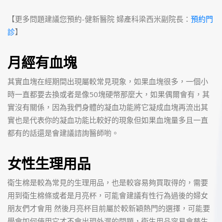
【更多問題建議您預約-健新醫院 婦產科梁西米副院長：
預約門
診
】
月經有血塊
其實血塊在經期間出現屬較常見現象，如果血塊很多，一個小
時一直都要去換或者是像50塊硬幣那麼大，如果偶爾會有，其
實沒有關係，因為我們身體的凝血功能將它凝成血塊再流出其
實也是代表你的凝血功能比較好的現象但如果血塊量多且一直
都有的話還是會建議諮詢醫師喲。
女性生理用品
衛生棉是較為常見的生理用品，也是較容易夠買取得的，需要
用到衛生棉條或者是月亮杯，可能會建議有性行為過後的婦女
朋友們才會用 然後月亮杯目前屬於較新穎熱門的選擇，可能要
學會如何使用它才不會出現外漏的問題，衛生用品容易會孳生