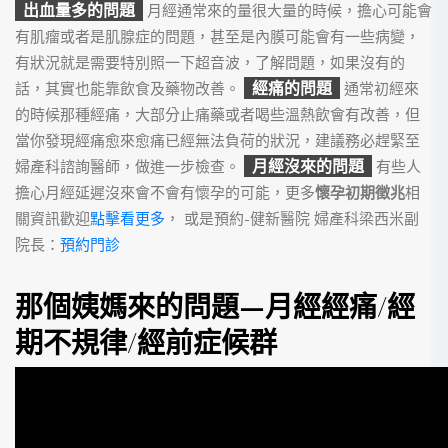
出血量多的問題
月經通常來的量很大量的時候，擔心可能會
有肌瘤或者是肌腺症的問題，甚至是內膜可能會有一些病變，
有狀況就是需要特別照一下超音波，了解問題，如果沒有的
經痛的問題
話，其實也能靠飲食及藥物改善。
通常初經來
的時候那種經痛，大部分止痛藥或者喝些溫熱飲會有改善，但
當你發現經痛愈來愈痛已經無法負荷的狀況，建議務必趕緊至
月經沒來的問題
婦產科諮詢醫師，做進一步檢查。
有些人
擔心月經延遲沒來會不會有懷孕的可能，更多
懷孕初期徵兆
相
關資訊歡迎
點擊看更多
，
或是預約-健新醫院 婦產科梁西米副
院長：
預約門診
那個姨媽來的問題—月經經痛/經
期不規律/經前症候群