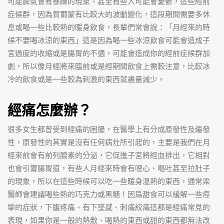
可能脾氣會有暴躁的現象、甚至有些人可能會憂鬱，這些經前
症候群，因為賀爾蒙有比較大的波動變化，這段期間需要多休
息或喝一些比較熱的暖身飲食，長輩們常會說：「月經來的時
候不要喝冰涼的東西」這是因為喝一些冰涼飲食可能會造成子
宮過度的收縮或是腸胃的不適，可能會造成你的經前症候群加
劇，所以像月經將來臨前或是經期間飲食上需較注意，比較冰
冷的飲食或是一些較為刺激的東西就盡量減少。
經痛怎麼辦？
很多女生都曾受到經痛的困擾，在醫學上有分成原發性及繼發
性，原發性的其實是沒有任何病灶所引起的，主要是我們在月
經來前會有前列腺素的分泌，它促進子宮將經血排出，它相對
也會引響腸胃道，有些人月經來時會有噁心、嘔吐甚至拉肚子
的現象，所以在這些時候可以吃一些暖身溫熱的東西，通常梁
醫師會建議喝些熱的巧克力或黑糖！因爲甜食可以緩解一些痙
攣的症狀，下腹疼痛、有下墜感、刺痛絞痛這都是經痛常見的
表現，如果你是一般的熱敷、喝熱的東西或甜的東西都無法改