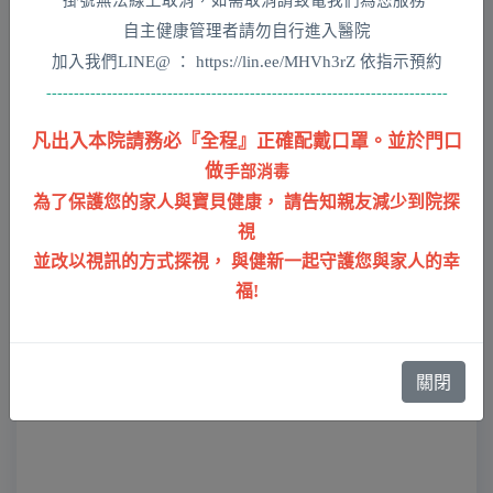
自主健康管理者請勿自行進入醫院

高雄市前金區七賢二路295號
加入我們LINE@ ： https://lin.ee/MHVh3rZ
 依指示預約
預約專線 | 07-2164569
Tel | 07-2613866
Fax | 07-2167268
凡出入本院請務必『全程』正確配戴口罩。並於門口
E-mail |
service@cshospital.com.tw
做
手部消毒
為了保護您的家人與寶貝健康， 請告知親友減少到院探
視
並改以視訊的方式探視， 與健新一起守護您與家人的幸
福!
關閉