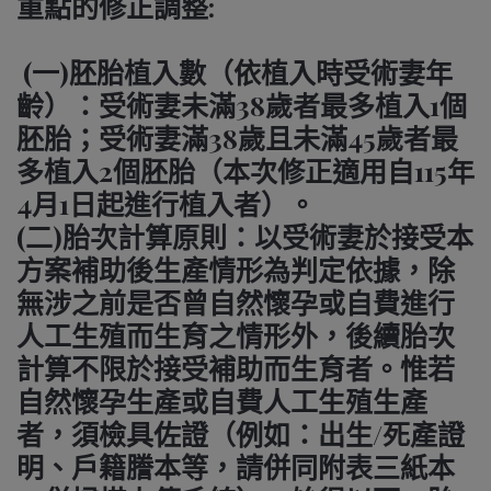
重點的修正調整:
(一)胚胎植入數（依植入時受術妻年
齡）：受術妻未滿38歲者最多植入1個
胚胎；受術妻滿38歲且未滿45歲者最
多植入2個胚胎（本次修正適用自115年
4月1日起進行植入者）。
(二)胎次計算原則：以受術妻於接受本
方案補助後生產情形為判定依據，除
無涉之前是否曾自然懷孕或自費進行
人工生殖而生育之情形外，後續胎次
計算不限於接受補助而生育者。惟若
自然懷孕生產或自費人工生殖生產
者，須檢具佐證（例如：出生/死產證
明、戶籍謄本等，請併同附表三紙本