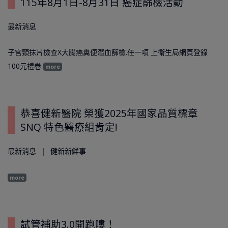
115年8月1日-8月31日 癌症篩檢活動
最新消息
子宮頸抹片檢查X大腸癌糞便潛血篩檢.任一項 上衛生局網頁登錄
100元禮卷
more
恭喜健新醫院 榮獲2025年國家品質標章
SNQ 特色醫療組肯定!
最新消息
健新新鮮事
more
試管補助3.0開跑嘍！