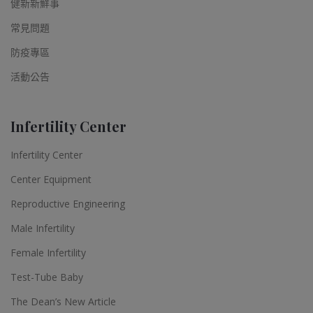
健新新鮮事
常見問題
防疫專區
活動公告
Infertility Center
Infertility Center
Center Equipment
Reproductive Engineering
Male Infertility
Female Infertility
Test-Tube Baby
The Dean’s New Article