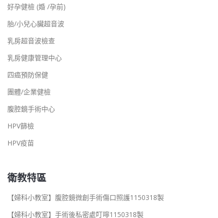
好孕健檢 (婚 /孕前)
胎/小兒心臟超音波
乳房超音波檢查
乳房健康管理中心
四癌預防保健
團體/企業健檢
腹腔鏡手術中心
HPV篩檢
HPV疫苗
衛教特區
【婦科小教室】腹腔鏡微創手術傷口照護1150318製
【婦科小教室】手術後私密處叮嚀1150318製