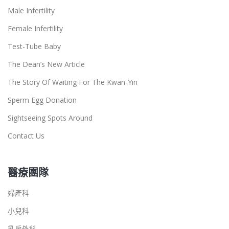
Male Infertility
Female Infertility
Test-Tube Baby
The Dean’s New Article
The Story Of Waiting For The Kwan-Yin
Sperm Egg Donation
Sightseeing Spots Around
Contact Us
醫療團隊
婦產科
小兒科
乳房外科