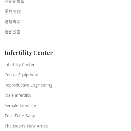
健新新鮮事
常見問題
防疫專區
活動公告
Infertility Center
Infertility Center
Center Equipment
Reproductive Engineering
Male Infertility
Female Infertility
Test-Tube Baby
The Dean’s New Article